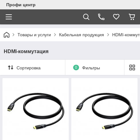
Профи центр
Товары и услуги
Кабельная продукция
HDMI-коммут
HDMI-коммутация
Сортировка
0
Фильтры