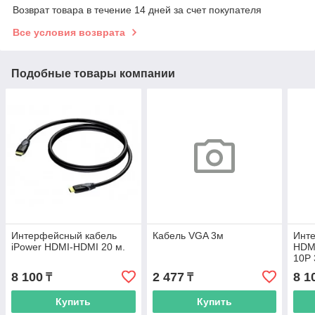
Возврат товара в течение 14 дней за счет покупателя
Все условия возврата
Подобные товары компании
Интерфейсный кабель
Кабель VGA 3м
Инт
iPower HDMI-HDMI 20 м.
HDM
10P 
8 100
2 477
8 1
₸
₸
Купить
Купить