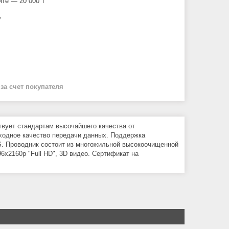
йте — 20 000 ₸
у
й
за счет покупателя
вует стандартам высочайшего качества от
ходное качество передачи данных. Поддержка
TS. Проводник состоит из многожильной высокоочищенной
х2160р "Full HD", 3D видео. Сертификат на