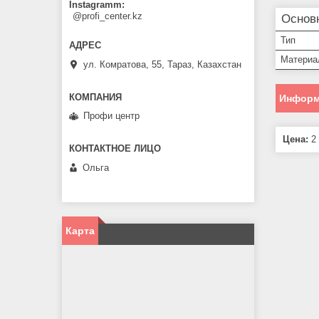
Instagramm
@profi_center.kz
Основ
Тип
Материа
ул. Комратова, 55, Тараз, Казахстан
Информ
Профи центр
Цена:
2 
Ольга
Карта