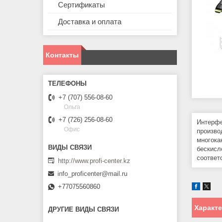
Сертификаты
Доставка и оплата
Контакты
+7 (707) 556-08-60
Ольга
+7 (726) 256-08-60
Интерфе
Офис
произво
многока
бескисл
соответ
http://www.profi-center.kz
info_proficenter@mail.ru
+77075560860
Характ
ДРУГИЕ ВИДЫ СВЯЗИ