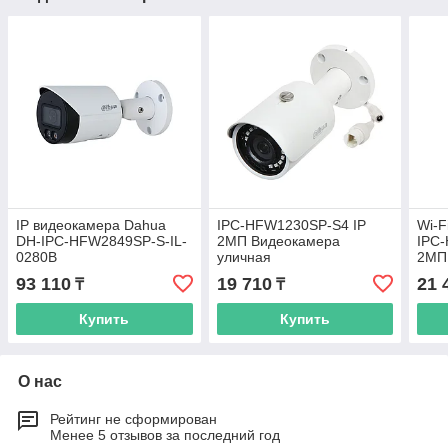
IP видеокамера Dahua
IPC-HFW1230SP-S4 IP
Wi-F
DH-IPC-HFW2849SP-S-IL-
2МП Видеокамера
IPC
0280B
уличная
2МП
93 110
19 710
21 
₸
₸
Купить
Купить
О нас
Рейтинг не сформирован
Менее 5 отзывов за последний год