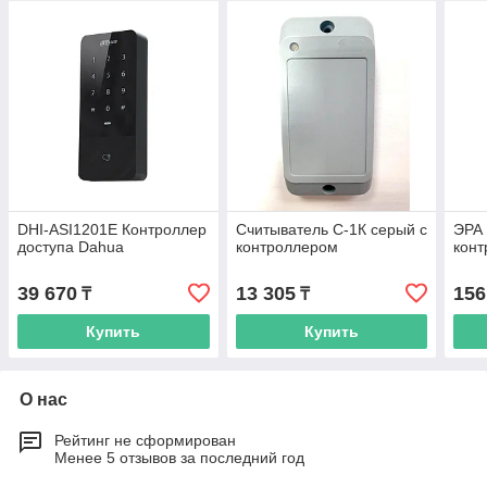
DHI-ASI1201E Контроллер
Считыватель С-1К серый с
ЭРА 
доступа Dahua
контроллером
конт
39 670
13 305
156
₸
₸
Купить
Купить
О нас
Рейтинг не сформирован
Менее 5 отзывов за последний год