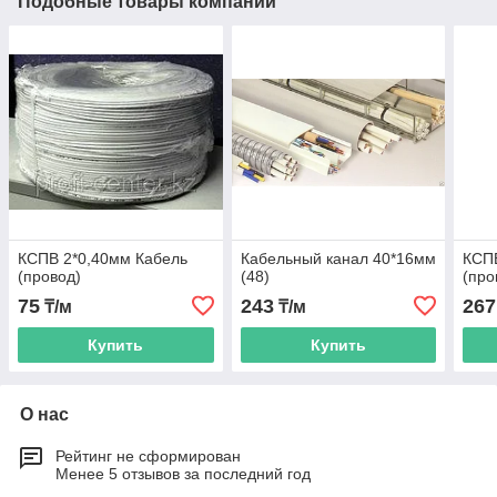
Подобные товары компании
КСПВ 2*0,40мм Кабель
Кабельный канал 40*16мм
КСПВ
(провод)
(48)
(про
75
243
267
₸/м
₸/м
Купить
Купить
О нас
Рейтинг не сформирован
Менее 5 отзывов за последний год