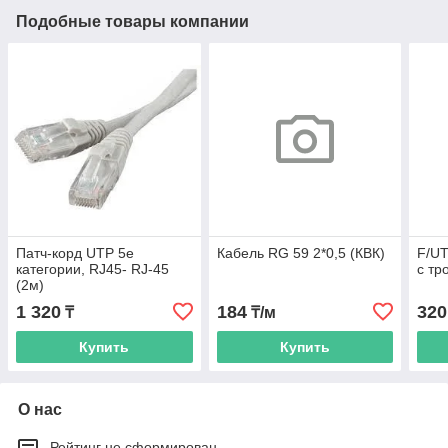
Подобные товары компании
Патч-корд UTP 5e
Кабель RG 59 2*0,5 (КВК)
F/UT
категории, RJ45- RJ-45
с тр
(2м)
1 320
184
320
₸
₸/м
Купить
Купить
О нас
Рейтинг не сформирован