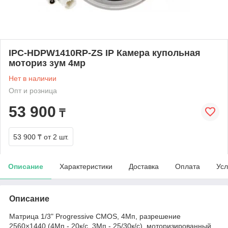
IPC-HDPW1410RP-ZS IP Камера купольная
моториз зум 4мр
Нет в наличии
Опт и розница
53 900
₸
53 900 ₸
от 2 шт.
Описание
Характеристики
Доставка
Оплата
Усл
Описание
Матрица 1/3" Progressive CMOS, 4Мп, разрешение
2560×1440 (4Мп - 20к/с, 3Мп - 25/30к/с), моторизированный