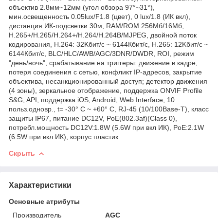
объектив 2.8мм~12мм (угол обзора 97°~31°),
мин.освещенность 0.05lux/F1.8 (цвет), 0 lux/1.8 (ИК вкл),
дистанция ИК-подсветки 30м, RAM/ROM 256Мб/16Мб,
H.265+/H.265/H.264+/H.264/H.264В/MJPEG, двойной поток
кодирования, H.264: 32Kбит/с ~ 6144Кбит/с, H.265: 12Kбит/с ~
6144Кбит/с, BLC/HLC/AWB/AGC/3DNR/DWDR, ROI, режим
"день/ночь", срабатывание на триггеры: движение в кадре,
потеря соединения с сетью, конфликт IP-адресов, закрытие
объектива, несанкционированный доступ; детектор движения
(4 зоны), зеркальное отображение, поддержка ONVIF Profile
S&G, API, поддержка iOS, Android, Web Interface, 10
польз.одновр., t= -30° C ~ +60° C, RJ-45 (10/100Base-T), класс
защиты IP67, питание DC12V, PoE(802.3af)(Class 0),
потребл.мощность DC12V:1.8W (5.6W при вкл ИК), PoE:2.1W
(6.5W при вкл ИК), корпус пластик
Скрыть
Характеристики
Основные атрибуты
Производитель
AGC