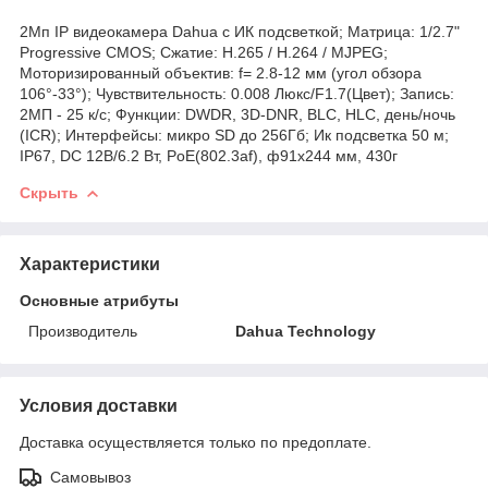
2Mп IP видеокамера Dahua с ИК подсветкой; Матрица: 1/2.7"
Progressive CMOS; Сжатие: Н.265 / H.264 / MJPEG;
Моторизированный объектив: f= 2.8-12 мм (угол обзора
106°-33°); Чувствительность: 0.008 Люкс/F1.7(Цвет); Запись:
2МП - 25 к/с; Функции: DWDR, 3D-DNR, BLC, HLC, день/ночь
(ICR); Интерфейсы: микро SD до 256Гб; Ик подсветка 50 м;
IP67, DC 12В/6.2 Вт, PoE(802.3af), ф91x244 мм, 430г
Скрыть
Характеристики
Основные атрибуты
Производитель
Dahua Technology
Условия доставки
Доставка осуществляется только по предоплате.
Самовывоз