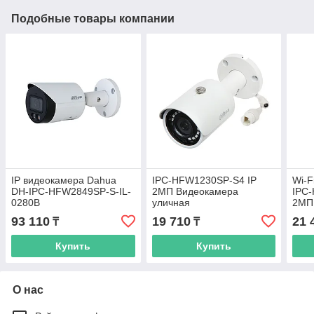
Подобные товары компании
IP видеокамера Dahua
IPC-HFW1230SP-S4 IP
Wi-F
DH-IPC-HFW2849SP-S-IL-
2МП Видеокамера
IPC
0280B
уличная
2МП
93 110
19 710
21 
₸
₸
Купить
Купить
О нас