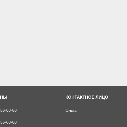
556-08-60
Ольга
256-08-60