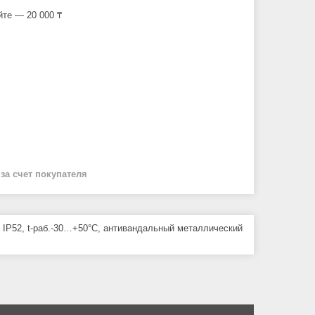
йте — 20 000 ₸
й
за счет покупателя
 IP52, t-раб.-30…+50°С, антивандальный металлический