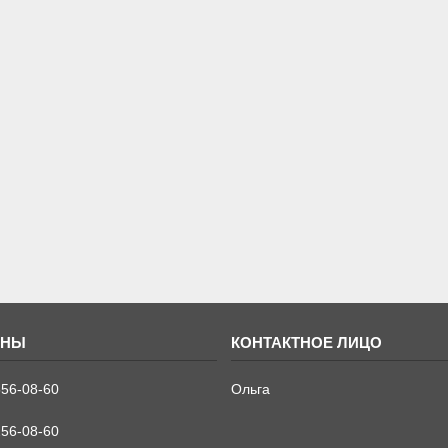
556-08-60
Ольга
256-08-60