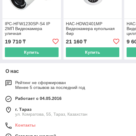
IPC-HFW1230SP-S4 IP
HAC-HDW2401MP
HAC
2МП Видеокамера
Видеокамера купольная
Вид
уличная
4мр
цилл
ИК д
19 710
21 160
9 6
₸
₸
Купить
Купить
О нас
Рейтинг не сформирован
Менее 5 отзывов за последний год
Работает с 04.05.2016
г. Тараз
ул. Комратова, 55, Тараз, Казахстан
Контакты