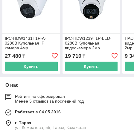
IPC-HDW1431T1P-A-
IPC-HDW1239T1P-LED-
HAC
0280B Купольная IP
0280B Купольная
вид
камера 4мр
видеокамера 2мр
2мр
27 480
19 710
9 3
₸
₸
Купить
Купить
О нас
Рейтинг не сформирован
Менее 5 отзывов за последний год
Работает с 04.05.2016
г. Тараз
ул. Комратова, 55, Тараз, Казахстан