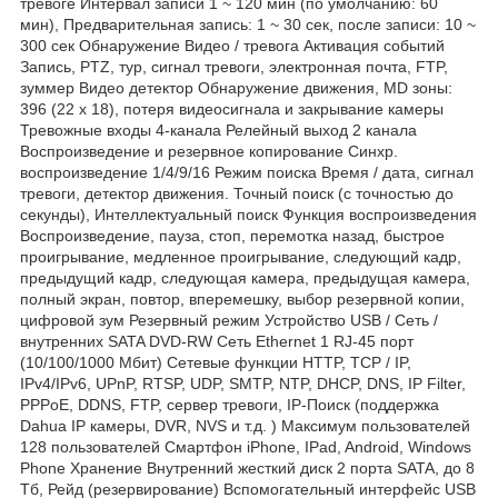
тревоге Интервал записи 1 ~ 120 мин (по умолчанию: 60
мин), Предварительная запись: 1 ~ 30 сек, после записи: 10 ~
300 сек Обнаружение Видео / тревога Активация событий
Запись, PTZ, тур, сигнал тревоги, электронная почта, FTP,
зуммер Видео детектор Обнаружение движения, MD зоны:
396 (22 х 18), потеря видеосигнала и закрывание камеры
Тревожные входы 4-канала Релейный выход 2 канала
Воспроизведение и резервное копирование Синхр.
воспроизведение 1/4/9/16 Режим поиска Время / дата, сигнал
тревоги, детектор движения. Точный поиск (с точностью до
секунды), Интеллектуальный поиск Функция воспроизведения
Воспроизведение, пауза, стоп, перемотка назад, быстрое
проигрывание, медленное проигрывание, следующий кадр,
предыдущий кадр, следующая камера, предыдущая камера,
полный экран, повтор, вперемешку, выбор резервной копии,
цифровой зум Резервный режим Устройство USB / Сеть /
внутренних SATA DVD-RW Сеть Ethernet 1 RJ-45 порт
(10/100/1000 Мбит) Сетевые функции HTTP, TCP / IP,
IPv4/IPv6, UPnP, RTSP, UDP, SMTP, NTP, DHCP, DNS, IP Filter,
PPPoE, DDNS, FTP, сервер тревоги, IP-Поиск (поддержка
Dahua IP камеры, DVR, NVS и т.д. ) Максимум пользователей
128 пользователей Смартфон iPhone, IPad, Android, Windows
Phone Хранение Внутренний жесткий диск 2 порта SATA, до 8
Тб, Рейд (резервирование) Вспомогательный интерфейс USB