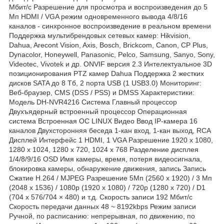
Мбит/с Разрешение для просмотра и воспроизведения до 5
Мп HDMI / VGA режим одновременного вывода 4/8/16
каналов - синхронное воспроизведение в реальном времени
Поддержка мультибрендовых сетевых камер: Hikvision,
Dahua, Arecont Vision, Axis, Bosch, Brickcom, Canon, CP Plus,
Dynacolor, Honeywell, Panasonic, Pelco, Samsung, Sanyo, Sony,
Videotec, Vivotek и др. ONVIF версия 2.3 Интелектуальное 3D
позиционирования PTZ камер Dahua Поддержка 2 жестких
дисков SATA до 8 Тб, 2 порта USB (1 USB3.0) Мониторинг:
Веб-браузер, CMS (DSS / PSS) и DMSS Характеристики:
Модель DH-NVR4216 Система Главный процессор
Двухъядерный встроенный процессор Операционная
система Встроенная ОС LINUX Видео Ввод IP-камера 16
каналов Двухсторонняя беседа 1-кан вход, 1-кан выход, RCA
Дисплей Интерфейс 1 HDMI, 1 VGA Разрешение 1920 х 1080,
1280 х 1024, 1280 х 720, 1024 х 768 Разделение дисплея
1/4/8/9/16 OSD Имя камеры, время, потеря видеосигнала,
блокировка камеры, обнаружение движения, запись Запись
Сжатие H.264 / MJPEG Разрешение 5Мп (2560 х 1920) / 3 Мп
(2048 х 1536) / 1080p (1920 х 1080) / 720p (1280 х 720) / D1
(704 х 576/704 × 480) и т.д. Скорость записи 192 Мбит/с
Скорость передачи данных 48 ~ 8192kbps Режим записи
Ручной, по расписанию: непрерывная, по движению, по