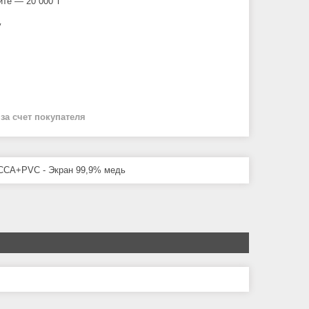
йте — 20 000 ₸
у
й
за счет покупателя
 CCA+PVC - Экран 99,9% медь