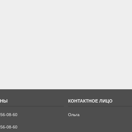
556-08-60
Ольга
256-08-60