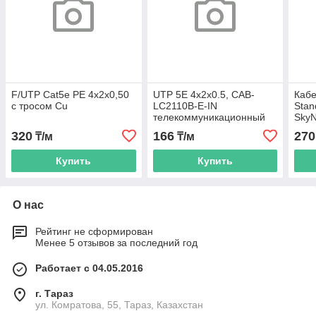
F/UTP Cat5e PE 4x2x0,50
UTP 5E 4x2x0.5, CAB-
Кабе
с тросом Сu
LC2110B-E-IN
Stan
телекоммуникационный
SkyN
кабель (unv) УЛИЧНЫЙ
320
166
270
₸/м
₸/м
305м
Купить
Купить
О нас
Рейтинг не сформирован
Менее 5 отзывов за последний год
Работает с 04.05.2016
г. Тараз
ул. Комратова, 55, Тараз, Казахстан