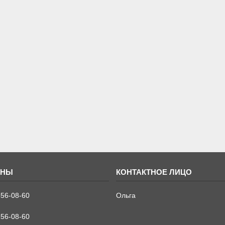
556-08-60
Ольга
256-08-60