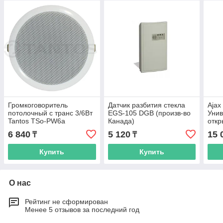
Громкоговоритель
Датчик разбития стекла
Ajax
потолочный с транс 3/6Вт
EGS-105 DGB (произв-во
Унив
Tantos TSo-PW6a
Канада)
откр
6 840
5 120
15 
₸
₸
Купить
Купить
О нас
Рейтинг не сформирован
Менее 5 отзывов за последний год