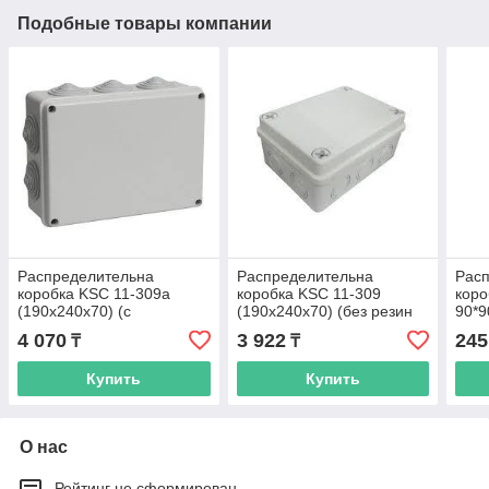
Подобные товары компании
Распределительна
Распределительна
Рас
коробка KSC 11-309а
коробка KSC 11-309
коро
(190х240х70) (с
(190х240х70) (без резин
90*9
резиновым вводом)
ввода)
032 
4 070
3 922
245
₸
₸
Купить
Купить
О нас
Рейтинг не сформирован