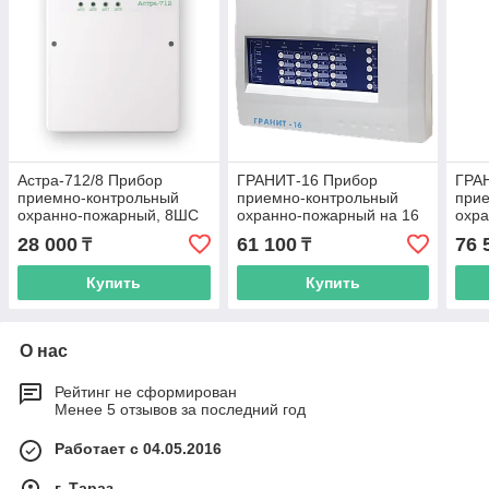
Астра-712/8 Прибор
ГРАНИТ-16 Прибор
ГРА
приемно-контрольный
приемно-контрольный
при
охранно-пожарный, 8ШС
охранно-пожарный на 16
охра
ШС
ШС
28 000
61 100
76 
₸
₸
Купить
Купить
О нас
Рейтинг не сформирован
Менее 5 отзывов за последний год
Работает с 04.05.2016
г. Тараз