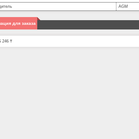
дитель
AGM
ация для заказа
 246 ₸