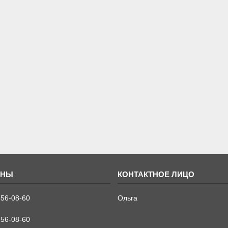
556-08-60
Ольга
256-08-60