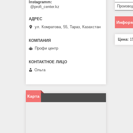
Instagramm
Произво
@profi_center.kz
Информ
ул. Комратова, 55, Тараз, Казахстан
Цена:
15
Профи центр
Ольга
Карта