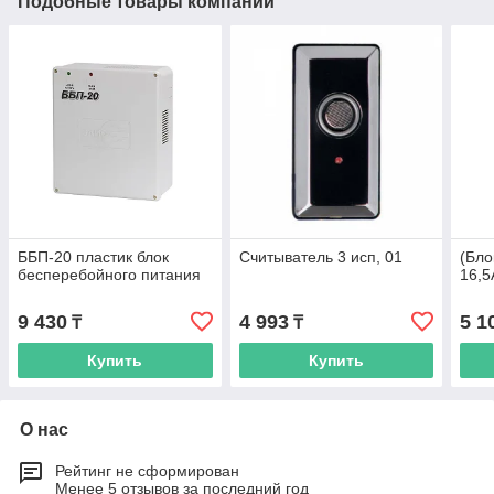
Подобные товары компании
ББП-20 пластик блок
Считыватель 3 исп, 01
(Бло
бесперебойного питания
16,5
9 430
4 993
5 1
₸
₸
Купить
Купить
О нас
Рейтинг не сформирован
Менее 5 отзывов за последний год