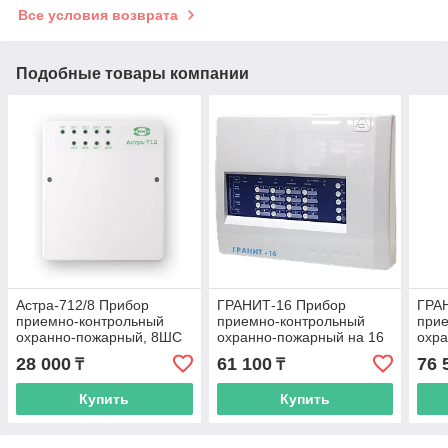
Все условия возврата
Подобные товары компании
Астра-712/8 Прибор
ГРАНИТ-16 Прибор
ГРА
приемно-контрольный
приемно-контрольный
при
охранно-пожарный, 8ШС
охранно-пожарный на 16
охра
ШС
ШС
28 000
61 100
76 
₸
₸
Купить
Купить