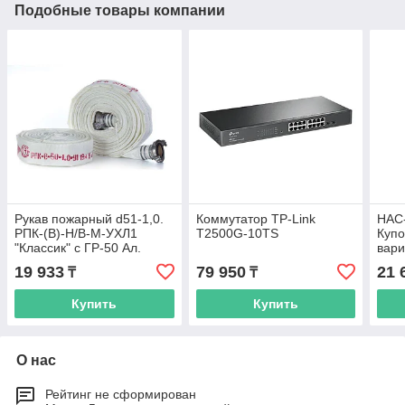
Подобные товары компании
Рукав пожарный d51-1,0.
Коммутатор TP-Link
HAC
РПК-(В)-Н/В-М-УХЛ1
T2500G-10TS
Куп
"Классик" с ГР-50 Ал.
вар
2мр
19 933
79 950
21 
₸
₸
Купить
Купить
О нас
Рейтинг не сформирован