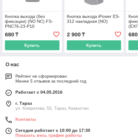
Кнопка выхода (без
Кнопка выхода iPower ES-
Кноп
фиксации) (NO NC) FS-
312 накладная (NO)
фик
PNC76-23-P10
(EXI
680
2 900
680
₸
₸
Купить
Купить
О нас
Рейтинг не сформирован
Менее 5 отзывов за последний год
Работает с 04.05.2016
г. Тараз
ул. Комратова, 55, Тараз, Казахстан
Контакты
Сегодня работает с 10:00 до 17:30
Показать весь график работы