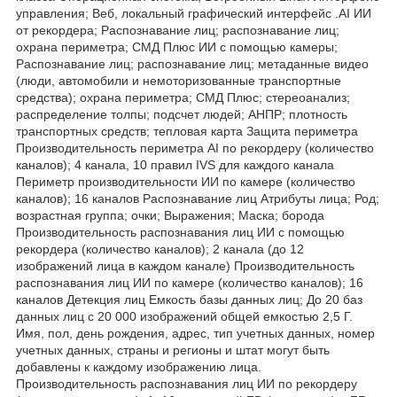
управления; Веб, локальный графический интерфейс .AI ИИ
от рекордера; Распознавание лиц; распознавание лиц;
охрана периметра; СМД Плюс ИИ с помощью камеры;
Распознавание лиц; распознавание лиц; метаданные видео
(люди, автомобили и немоторизованные транспортные
средства); охрана периметра; СМД Плюс; стереоанализ;
распределение толпы; подсчет людей; АНПР; плотность
транспортных средств; тепловая карта Защита периметра
Производительность периметра AI по рекордеру (количество
каналов); 4 канала, 10 правил IVS для каждого канала
Периметр производительности ИИ по камере (количество
каналов); 16 каналов Распознавание лиц Атрибуты лица; Род;
возрастная группа; очки; Выражения; Маска; борода
Производительность распознавания лиц ИИ с помощью
рекордера (количество каналов); 2 канала (до 12
изображений лица в каждом канале) Производительность
распознавания лиц ИИ по камере (количество каналов); 16
каналов Детекция лиц Емкость базы данных лиц; До 20 баз
данных лиц с 20 000 изображений общей емкостью 2,5 Г.
Имя, пол, день рождения, адрес, тип учетных данных, номер
учетных данных, страны и регионы и штат могут быть
добавлены к каждому изображению лица.
Производительность распознавания лиц ИИ по рекордеру