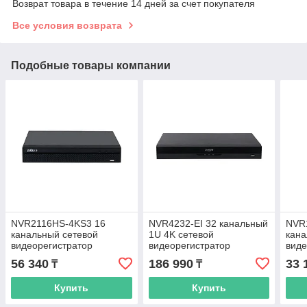
Возврат товара в течение 14 дней за счет покупателя
Все условия возврата
Подобные товары компании
NVR2116HS-4KS3 16
NVR4232-EI 32 канальный
NVR
канальный сетевой
1U 4K сетевой
кана
видеорегистратор
видеорегистратор
виде
56 340
186 990
33 
₸
₸
Купить
Купить