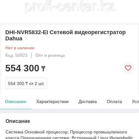
DHI-NVR5832-EI Сетевой видеорегистратор
Dahua
Нет в наличии
Код: 50823
Опт и розница
554 300
₸
554 300 ₸
от 2 шт.
Описание
Характеристики
Доставка
Оплата
Усл
Описание
Система Основной процессор; Процессор промышленного
класса Операционная система; Встроенный Linux Интерфейс