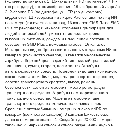
(количество каналов); 1. 16-канальный FD (по камере) + FR
(по рекордеру), поток изображения: 16 изображений лица / с
2. 2-channe FD (по диктофону) + FR (по диктофону),
видеопоток: 12 изображений лица/с Распознавание лиц ИИ
по камере (количество каналов); 16 каналов СМД Плюс SMD
Plus от рекордера; 8 каналов: Вторичная фильтрация для
людей и автомобилей, уменьшение ложных тревог,
вызванных листьями, дождем и изменением состояния
освещения SMD Plus с помощью камеры; 16 каналов
Метаданные видео Производительность метаданных ИИ по
камерам (количество каналов); 8 каналов Человеческие
атрибуты; Верхний цвет, верхний тип, нижний цвет, нижний
тип, шляпа, сумка, возраст, пол и зонтик Атрибуты
автотранспортных средств; Номерной знак, цвет номерного
знака, кузов автомобиля, модель транспортного средства,
логотип транспортного средства, вызов, ремень
безопасности, салон автомобиля, место регистрации
транспортного средства. Атрибуты немоторизованного
транспортного средства; Модель автомобиля, цвет
транспортного средства, количество человек, шлем.
Сравнение автомобильных номерных знаков ANPR по
камерам (количество каналов); 8 каналов Емкость базы
данных номерных знаков; 1. Создайте до 20 000 номеров
табличек. 2. Черный список и список разрешений Аудио и