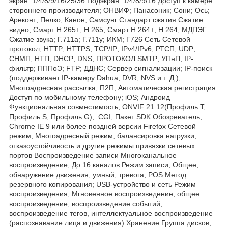
экран: 1/4/8/9/16/25/36 Подэкран: 1/4/8/9/16 Доступ к камере
стороннего производителя; ОНВИФ; Панасоник; Сони; Ось;
Ареконт; Пелко; Канон; Самсунг Стандарт сжатия Сжатие
видео; Смарт H.265+; Н.265; Смарт H.264+; Н.264; МДПЭГ
Сжатие звука; Г.711а; Г.711у; ИКМ; Г726 Сеть Сетевой
протокол; HTTP; HTTPS; TCP/IP; IPv4/IPv6; РТСП; UDP;
СНМП; НТП; DHCP; DNS; ПРОТОКОЛ SMTP; УПнП; IP-
фильтр; ПППоЭ; FTP; ДДНС; Сервер сигнализации; IP-поиск
(поддерживает IP-камеру Dahua, DVR, NVS и т. Д.);
Многоадресная рассылка; П2П; Автоматическая регистрация
Доступ по мобильному телефону; iOS; Андроид
Функциональная совместимость; ONVIF 21.12(Профиль T;
Профиль S; Профиль G); .CGI; Пакет SDK Обозреватель;
Chrome IE 9 или более поздней версии Firefox Сетевой
режим; Многоадресный режим, балансировка нагрузки,
отказоустойчивость и другие режимы привязки сетевых
портов Воспроизведение записи Многоканальное
воспроизведение; До 16 каналов Режим записи; Общее,
обнаружение движения; умный; тревога; POS Метод
резервного копирования; USB-устройство и сеть Режим
воспроизведения; Мгновенное воспроизведение, общее
воспроизведение, воспроизведение событий,
воспроизведение тегов, интеллектуальное воспроизведение
(распознавание лица и движения) Хранение Группа дисков;