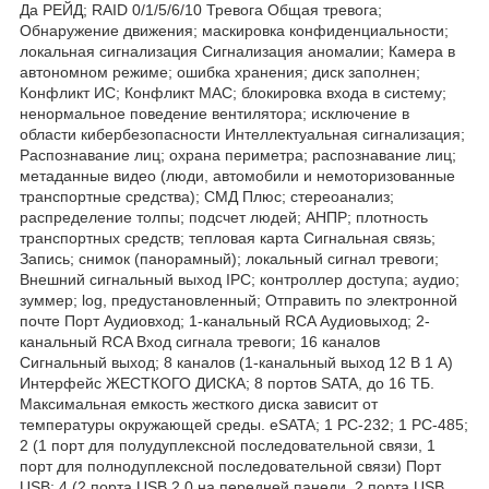
Да РЕЙД; RAID 0/1/5/6/10 Тревога Общая тревога;
Обнаружение движения; маскировка конфиденциальности;
локальная сигнализация Сигнализация аномалии; Камера в
автономном режиме; ошибка хранения; диск заполнен;
Конфликт ИС; Конфликт MAC; блокировка входа в систему;
ненормальное поведение вентилятора; исключение в
области кибербезопасности Интеллектуальная сигнализация;
Распознавание лиц; охрана периметра; распознавание лиц;
метаданные видео (люди, автомобили и немоторизованные
транспортные средства); СМД Плюс; стереоанализ;
распределение толпы; подсчет людей; АНПР; плотность
транспортных средств; тепловая карта Сигнальная связь;
Запись; снимок (панорамный); локальный сигнал тревоги;
Внешний сигнальный выход IPC; контроллер доступа; аудио;
зуммер; log, предустановленный; Отправить по электронной
почте Порт Аудиовход; 1-канальный RCA Аудиовыход; 2-
канальный RCA Вход сигнала тревоги; 16 каналов
Сигнальный выход; 8 каналов (1-канальный выход 12 В 1 А)
Интерфейс ЖЕСТКОГО ДИСКА; 8 портов SATA, до 16 ТБ.
Максимальная емкость жесткого диска зависит от
температуры окружающей среды. eSATA; 1 РС-232; 1 РС-485;
2 (1 порт для полудуплексной последовательной связи, 1
порт для полнодуплексной последовательной связи) Порт
USB; 4 (2 порта USB 2.0 на передней панели, 2 порта USB