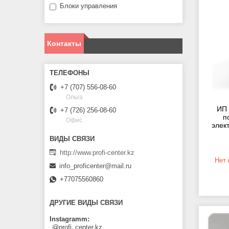
Блоки управления
Контакты
+7 (707) 556-08-60
Ольга
ИП 
+7 (726) 256-08-60
п
Офис
элек
http://www.profi-center.kz
Нет 
info_proficenter@mail.ru
+77075560860
ДРУГИЕ ВИДЫ СВЯЗИ
Instagramm
@profi_center.kz