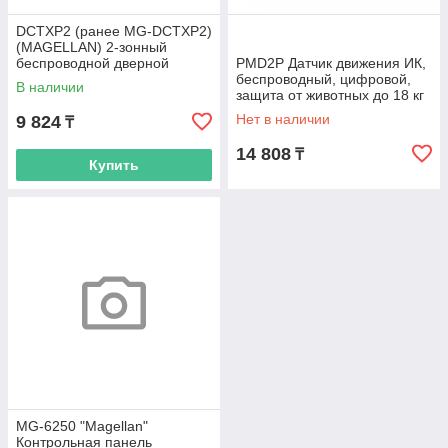
DCTXP2 (ранее MG-DCTXP2)
(MAGELLAN) 2-зонный
беспроводной дверной
PMD2P Датчик движения ИК,
контакт 433 Мгц, внешний
беспроводный, цифровой,
В наличии
вход
защита от животных до 18 кг
Нет в наличии
9 824
₸
14 808
₸
Купить
MG-6250 "Magellan"
Контрольная панель